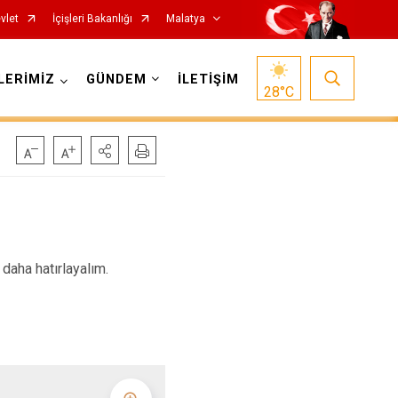
vlet
İçişleri Bakanlığı
Malatya
LERİMİZ
GÜNDEM
İLETİŞİM
28
°C
 daha hatırlayalım.
Hekimhan
Kale
Kuluncak
Pütürge