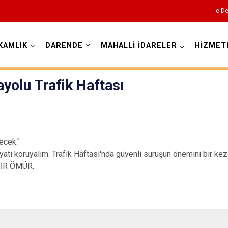
e-De
KAMLIK
DARENDE
MAHALLİ İDARELER
HİZMET
Malatya
yolu Trafik Haftası
ecek."
ayatı koruyalım. Trafik Haftası'nda güvenli sürüşün önemini bir kez
Akçadağ
BİR ÖMÜR.
Arapgir
Arguvan
Battalgazi