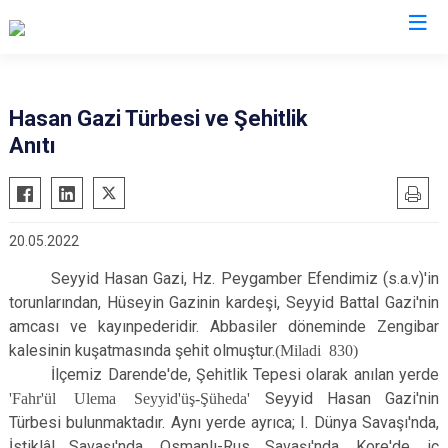
Malatya
Hasan Gazi Türbesi ve Şehitlik
Anıtı
Akçadağ
Hekimhan
Arapgir
Kale
Arguvan
Kuluncak
20.05.2022
Battalgazi
Pütürge
Seyyid Hasan Gazi, Hz. Peygamber Efendimiz (s.a.v)'in
Darende
Yazıhan
torunlarından, Hüseyin Gazinin kardeşi, Seyyid Battal Gazi'nin
Doğanşehir
Yeşilyurt
amcası ve kayınpederidir. Abbasiler döneminde Zengibar
Doğanyol
kalesinin kuşatmasında şehit olmuştur.
(Miladi 830)
İlçemiz Darende'de, Şehitlik Tepesi olarak anılan yerde
'Fahr'ül Ulema Seyyid'üş-Şüheda'
Seyyid Hasan Gazi'nin
Türbesi bulunmaktadır. Aynı yerde ayrıca; I. Dünya Savaşı'nda,
İstiklâl Savaşı'nda, Osmanlı-Rus Savaşı'nda, Kore'de, iç