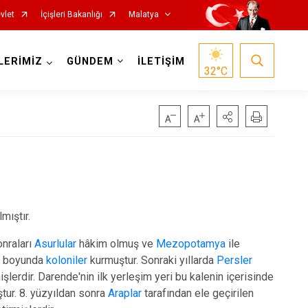
vlet
İçişleri Bakanlığı
Malatya
LERİMİZ
GÜNDEM
İLETİŞİM
32
°C
Hekimhan
mıştır.
Kale
onraları
Asurlular
hâkim olmuş ve
Mezopotamya
ile
yu boyunda
koloniler
kurmuştur. Sonraki yıllarda
Persler
Kuluncak
mişlerdir. Darende'nin ilk yerleşim yeri bu kalenin içerisinde
Pütürge
ur. 8. yüzyıldan sonra
Araplar
tarafından ele geçirilen