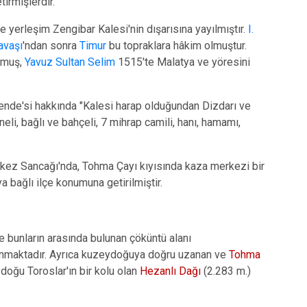
Yazıhan
irmişlerdir.
Yeşilyurt
yerleşim Zengibar Kalesi'nin dışarısına yayılmıştır.
I.
avaşı
'ndan sonra
Timur
bu topraklara hâkim olmuştur.
lmuş,
Yavuz Sultan Selim
1515'te Malatya ve yöresini
ende'si hakkında "Kalesi harap olduğundan Dizdarı ve
eli, bağlı ve bahçeli, 7 mihrap camili, hanı, hamamı,
Merkez Sancağı'nda, Tohma Çayı kıyısında kaza merkezi bir
 bağlı ilçe konumuna getirilmiştir.
e bunların arasında bulunan çöküntü alanı
ulunmaktadır. Ayrıca kuzeydoğuya doğru uzanan ve
Tohma
ydoğu Toroslar'ın bir kolu olan
Hezanlı Dağı
(2.283 m.)