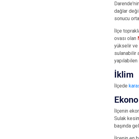
Darende'ni
dağlar değil
sonucu orta
İlçe toprak
ovası olan
yükselir ve
sulanabilir 
yapılabilen 
İklim
İlçede
kara
Ekono
İlçenin ek
Sulak kesi
başında gel
İlçenin en b