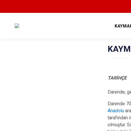
KAYMA
KAYM
TARİHÇE
Darende, ge
Darende 700
Anadolu
ara
tarafından 
olmuştur. S