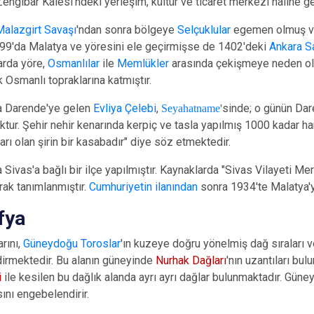
Darende
engibar Kalesi'ndeki yerleşim, kültür ve ticaret merkezi haline get
Doğanşehir
Malazgirt Savaşı
'ndan sonra bölgeye
Selçuklular
egemen olmuş ve 
9'da Malatya ve yöresini ele geçirmişse de 1402'deki
Ankara S
Doğanyol
larda yöre,
Osmanlılar
ile
Memlükler
arasında çekişmeye neden o
k Osmanlı topraklarına katmıştır.
da Darende'ye gelen
Evliya Çelebi
,
Seyahatname
'
sinde; o günün Dar
oktur. Şehir nehir kenarında kerpiç ve tasla yapılmış 1000 kadar han
arı olan şirin bir kasabadır" diye söz etmektedir.
a Sivas'a bağlı bir ilçe yapılmıştır. Kaynaklarda "Sivas Vilayeti 
rak tanımlanmıştır.
Cumhuriyetin ilanından
sonra 1934'te Malatya'ya
fya
arını,
Güneydoğu Toroslar
'ın kuzeye doğru yönelmiş dağ sıraları v
irmektedir. Bu alanın güneyinde
Nurhak Dağları
'nın uzantıları b
i
ile kesilen bu dağlık alanda ayrı ayrı dağlar bulunmaktadır. Güne
sını engebelendirir.