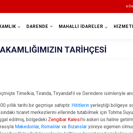
e-De
KAMLIK
DARENDE
MAHALLİ İDARELER
HİZMET
Malatya
AKAMLIĞIMIZIN TARİHÇESİ
Akçadağ
çmişte Timelkia, Tiranda, Tiryandafil ve Derindere isimleriyle anıl
Arapgir
0 yıllık tarihi bir geçmişe sahiptir.
Hititlerin
yerleştiği bölgeye s
sındaki ticaret merkezlerini ellerinde tutabilmek için Tohma Su
Arguvan
işgal edilmiş, bölgedeki
Zengibar Kalesi
'ni askeri üs haline getir
Battalgazi
ırasıyla
Makedonlar
,
Romalılar
ve
Bizanslar
yöreye egemen olmuşt