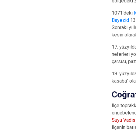
bölgedeki Z
1071'deki
Bayezid
139
Sonraki yıl
kesin olara
17. yüzyıl
neferleri y
çarsısı, paz
18. yüzyıld
kasaba" ola
Coğra
İlçe toprakl
engebelend
Suyu Vadis
ilçenin batı