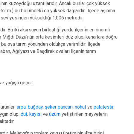
'nın kuzeydoğu uzantılarıdır. Ancak bunlar çok yüksek
052 m.) bu bölümdeki en yüksek dağlardır. İlçede aşınma
z seviyesinden yüksekliği 1.006 metredir.
ır. Bu iki akarsuyun birleştiği yerde ilçenin en önemli
an Mığdı Düzü'nün orta kesimleri düz olup, kenarlara doğru
 bu ova tarım yönünden oldukça verimlidir. İlçede
laban, Ağılyazı ve Başdirek ovaları ilçenin tarım
ve yağışlı geçer.
 ürünler;
arpa
,
buğday
,
şeker pancarı
,
nohut
ve
patatestir
.
ygın olup;
dut
,
kayısı
ve
üzüm
yetiştirilen meyvelerin
aktadır.
rdır. Malatya'nın toplam kayısı üretiminin 4'te birini