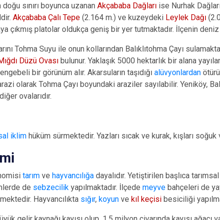
n doğu sınırı boyunca uzanan
Akçababa Dağları
ise Nurhak Dağları
dir.
Akçababa Çalı Tepe
(2.164 m.) ve kuzeydeki
Leylek Dağı
(2.
ya çıkmış platolar oldukça geniş bir yer tutmaktadır. İlçenin deni
larını Tohma Suyu ile onun kollarından Balıklıtohma Çayı sulamaktad
Mığdı Düzü Ovası
bulunur. Yaklaşık 5000 hektarlık bir alana yayıl
 engebeli bir görünüm alır. Akarsuların taşıdığı
alüvyonlardan
ötürü
arazi olarak Tohma Çayı boyundaki araziler sayılabilir. Yeniköy, Ba
diğer ovalarıdır.
sal iklim
hüküm sürmektedir. Yazları sıcak ve kurak, kışları soğuk 
mi
onomisi
tarım
ve
hayvancılığa
dayalıdır. Yetiştirilen başlıca tarımsal
mlerde de
sebzecilik
yapılmaktadır. İlçede
meyve
bahçeleri de ya
mektedir. Hayvancılıkta
sığır
,
koyun
ve
kıl keçisi
besiciliği yapılm
üyük gelir kaynağı kayısı olup, 1,5 milyon civarında kayısı ağacı va