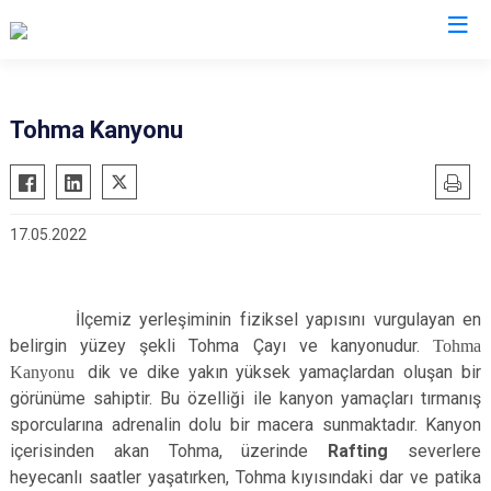
Malatya
Tohma Kanyonu
Akçadağ
Hekimhan
Arapgir
Kale
17.05.2022
Arguvan
Kuluncak
Battalgazi
Pütürge
Darende
Yazıhan
İlçemiz yerleşiminin fiziksel yapısını vurgulayan en
Doğanşehir
Yeşilyurt
belirgin yüzey şekli Tohma Çayı ve kanyonudur.
Tohma
Kanyonu
dik ve dike yakın yüksek yamaçlardan oluşan bir
Doğanyol
görünüme sahiptir. Bu özelliği ile kanyon yamaçları tırmanış
sporcularına adrenalin dolu bir macera sunmaktadır. Kanyon
içerisinden akan Tohma, üzerinde
Rafting
severlere
heyecanlı saatler yaşatırken, Tohma kıyısındaki dar ve patika