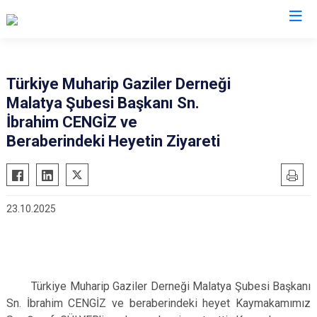
Malatya
Türkiye Muharip Gaziler Derneği
Malatya Şubesi Başkanı Sn.
Akçadağ
Hekimhan
İbrahim CENGİZ ve
Arapgir
Kale
Beraberindeki Heyetin Ziyareti
Arguvan
Kuluncak
Battalgazi
Pütürge
Darende
Yazıhan
23.10.2025
Doğanşehir
Yeşilyurt
Doğanyol
Türkiye Muharip Gaziler Derneği Malatya Şubesi Başkanı
Sn. İbrahim CENGİZ ve beraberindeki heyet Kaymakamımız