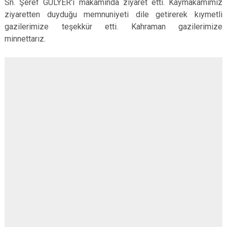
Sn. Şeref GÜLYER'i makamında ziyaret etti. Kaymakamımız
ziyaretten duyduğu memnuniyeti dile getirerek kıymetli
gazilerimize teşekkür etti. Kahraman gazilerimize
minnettarız.